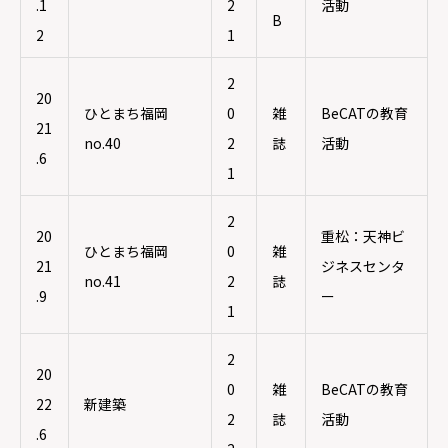
.1
2
活動
B
2
1
2
20
ひとまち福岡
0
雑
BeCATの教育
21
no.40
2
誌
活動
.6
1
2
20
重松：天神ビ
ひとまち福岡
0
雑
21
ジネスセンタ
no.41
2
誌
.9
ー
1
2
20
0
雑
BeCATの教育
22
新建築
2
誌
活動
.6