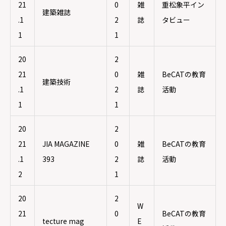
MEMBER
DATABASE
21
0
雑
重松象平イン
建築雑誌
STUDIO
.1
2
誌
タビュー
1
1
SOCIAL
20
2
21
0
雑
BeCATの教育
FACEBOOK
TWITTER
建築技術
.1
2
誌
活動
INSTAGRAM
1
1
20
2
CONTACT
21
JIA MAGAZINE
0
雑
BeCATの教育
BECAT.OFFICE@ARCH.KYUSHU-U.AC.JP
.1
393
2
誌
活動
OPEN ON THE MAP
2
1
20
2
W
21
0
BeCATの教育
tecture mag
E