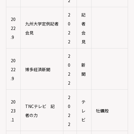
2
2
記
20
九州大学定例記者
0
者
22
会見
2
会
.9
2
見
2
20
0
新
22
博多経済新聞
2
聞
.9
2
2
20
テ
TNCテレビ 記
0
23
レ
牡蠣殻
者の力
2
.1
ビ
2