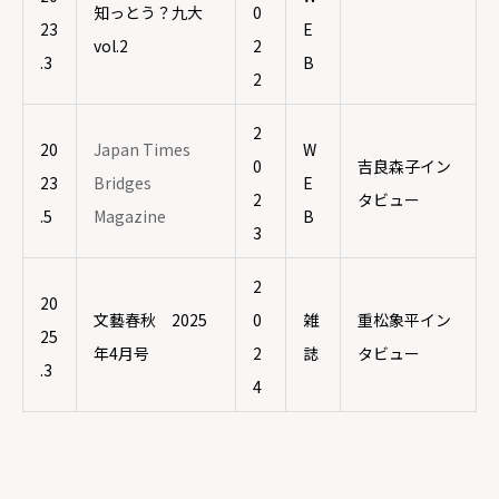
知っとう？九大
0
23
E
vol.2
2
.3
B
2
2
20
Japan Times
W
0
吉良森子イン
23
Bridges
E
2
タビュー
.5
Magazine
B
3
2
20
文藝春秋 2025
0
雑
重松象平イン
25
年4月号
2
誌
タビュー
.3
4