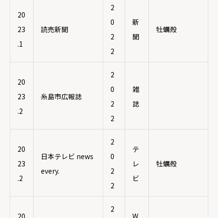
2
20
0
新
23
読売新聞
牡蠣殻
2
聞
.1
2
2
20
0
雑
23
糸島市広報誌
2
誌
.2
2
2
20
テ
日本テレビ news
0
23
レ
牡蠣殻
every.
2
.2
ビ
2
2
20
W