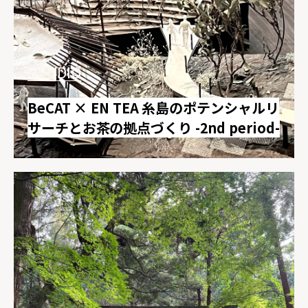
STUDIO
BeCAT × EN TEA 糸島のポテンシャルリ
サーチとお茶の拠点づくり -2nd period-