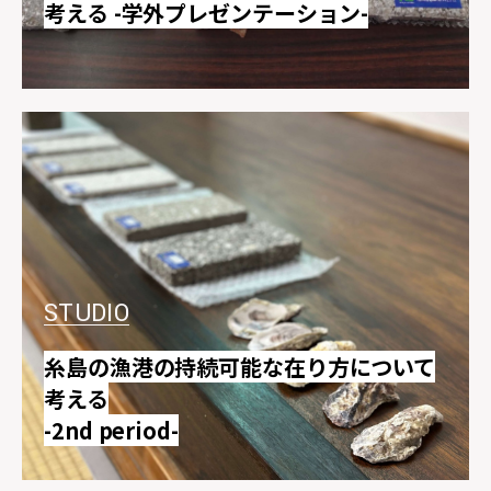
考える -学外プレゼンテーション-
STUDIO
糸島の漁港の持続可能な在り方について
考える
-2nd period-