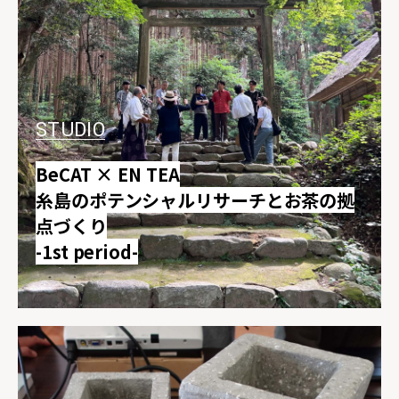
STUDIO
BeCAT × EN TEA
糸島のポテンシャルリサーチとお茶の拠
点づくり
-1st period-