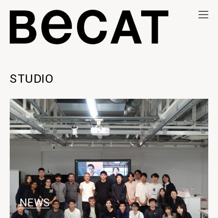
STUDIO
MENU
NEWS
MEDIA
NEWS
ABOUT
AWARD