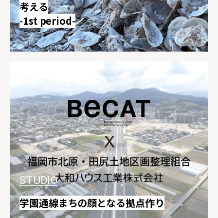
考える
-1st period-
STUDIO
学園通線まちの顔となる拠点作り