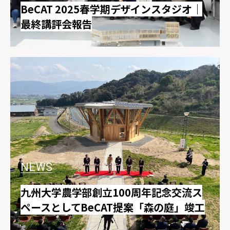
MEMBER
DATABASE
BeCAT 2025春学期デザインスタジオ｜
STUDIO
最終講評会報告
SOCIAL
FACEBOOK
TWITTER
INSTAGRAM
CONTACT
BECAT.OFFICE@ARCH.KYUSHU-U.AC.JP
NEWS
OPEN ON THE MAP
九州大学農学部創立100周年記念交流ス
ペースとしてBeCAT提案「森の庭」竣工