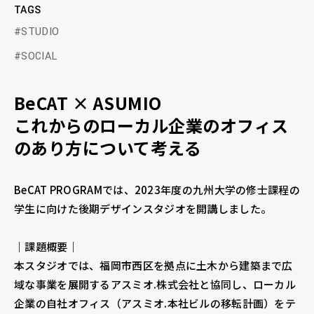
ABOUT
AWARD
TAGS
#STUDIO
MEMBER
DATABASE
#SOCIAL
STUDIO
BeCAT × ASUMIO
SOCIAL
これからのローカル企業のオフィス
FACEBOOK
TWITTER
のあり方について考える
INSTAGRAM
BeCAT PROGRAMでは、2023年度の九州大学の修士課程の
学生に向けた後期デザインスタジオを開講しました。
CONTACT
BECAT.OFFICE@ARCH.KYUSHU-U.AC.JP
｜課題概要｜
OPEN ON THE MAP
本スタジオでは、福岡市西区を拠点に土木から建築まで広
域な事業を展開するアスミオ.株式会社と協同し、ローカル
企業の自社オフィス（アスミオ.本社ビルの移転計画）をテ