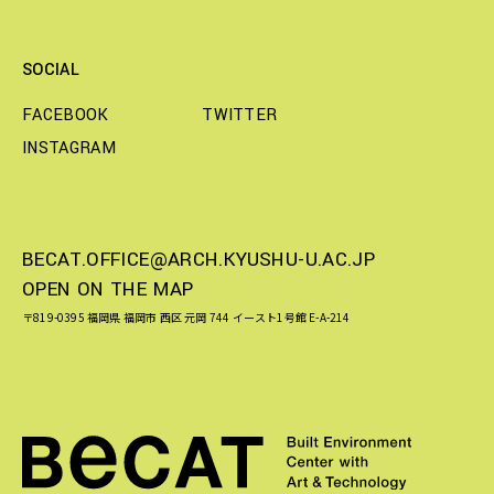
SOCIAL
FACEBOOK
TWITTER
INSTAGRAM
BECAT.OFFICE@ARCH.KYUSHU-U.AC.JP
OPEN ON THE MAP
〒819-0395 福岡県 福岡市 西区 元岡 744 イースト1号館 E-A-214